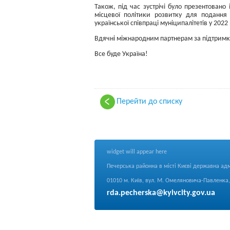
Також, під час зустрічі було презентовано
місцевої політики розвитку для подання 
української співпраці муніципалітетів у 2022 
Вдячні міжнародним партнерам за підтримку
Все буде Україна!
Перейти до списку
widget will appear here
Печерська районна в місті Києві державна адм
01010 м. Київ, вул. М. Омеляновича-Павленка, 
rda.pecherska@kyivcity.gov.ua