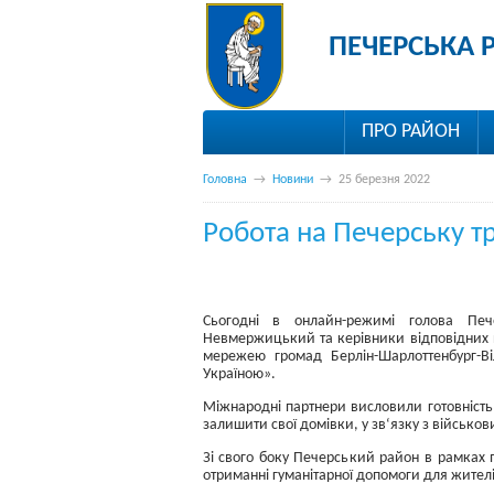
ПЕЧЕРСЬКА 
ПРО РАЙОН
Головна
→
Новини
→
25 березня 2022
Робота на Печерську т
Сьогодні в онлайн-режимі голова Печ
Невмержицький та керівники відповідних пі
мережею громад Берлін-Шарлоттенбург-В
Україною».
Міжнародні партнери висловили готовність
залишити свої домівки, у зв‘язку з військов
Зі свого боку Печерський район в рамках п
отриманні гуманітарної допомоги для жител