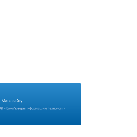
Мапа сайту
ОВ «
Комп'ютерні Інформаційні Технології
»