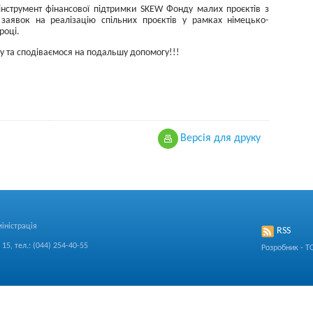
 інструмент фінансової підтримки SKEW Фонду малих проєктів з
заявок на реалізацію спільних проєктів у рамках німецько-
році.
 та сподіваємося на подальшу допомогу!!!
Версiя для друку
іністрація
RSS
15, тел.: (044) 254-40-55
Розробник - Т