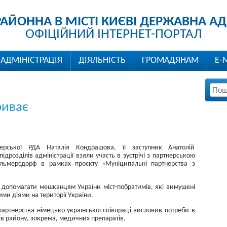
РАЙОННА В МІСТІ КИЄВІ ДЕРЖАВНА АД
ОФІЦІЙНИЙ ІНТЕРНЕТ-ПОРТАЛ
АДМІНІСТРАЦІЯ
ДІЯЛЬНІСТЬ
ГРОМАДЯНАМ
Е-
риває
ерської РДА Наталія Кондрашова, її заступник Анатолій
дрозділів адміністрації взяли участь в зустрічі з партнерською
ільмерсдорф в рамках проєкту «Муніципальні партнерства з
 допомагати мешканцям України міст-побратимів, які вимушені
ими діями на території України.
артнерства німецько-української співпраці висловив потреби в
ів району, зокрема, медичних препаратів.