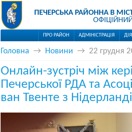
ПЕЧЕРСЬКА РАЙОННА В МІС
ОФІЦІЙНИЙ
ПРО РАЙОН
АДМІНІСТРАЦІЯ
ДІ
Головна
→
Новини
→
22 грудня 
Онлайн-зустріч між ке
Печерської РДА та Асоц
ван Твенте з Нідерланд