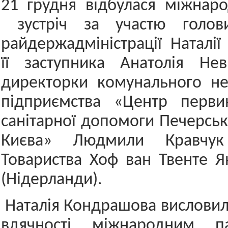
21 грудня відбулася міжнар
зустріч за участю голови
райдержадміністрації Наталії
її заступника Анатолія Нев
директорки комунального не
підприємства «Центр перви
санітарної допомоги Печерськ
Києва» Людмили Кравчук
Товариства Хоф ван Твенте Я
(Нідерланди).
Наталія Кондрашова висловил
вдячності міжнародним п