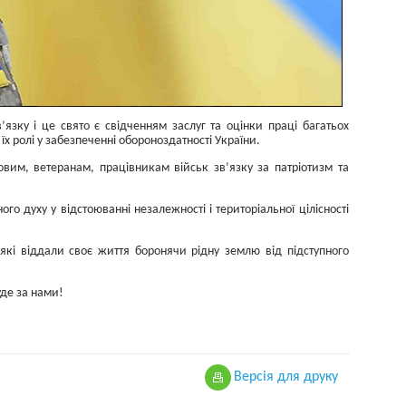
’язку і це свято є свідченням заслуг та оцінки праці багатьох
їх ролі у забезпеченні обороноздатності України.
вим, ветеранам, працівникам військ зв’язку за патріотизм та
го духу у відстоюванні незалежності і територіальної цілісності
 які віддали своє життя боронячи рідну землю від підступного
уде за нами!
Версiя для друку