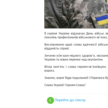
8 серпня Україна відзначає День військ зв
поколінь професіоналів військового зв’язку, 
Висловлюємо щирі слова вдячності військо
відданість справі.
Зичимо усім вам міцного здоров’я, незламно
України та нових перемог над окупантом.
Вічна пам’ять і слава героям-зв’язківцям,
ворога.
Знаємо, ворог буде подоланий і Перемога б
Слава Україні! Героям Слава!
Перейти до списку