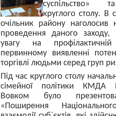
суспільство» т
круглого столу. В 
очільник району наголосив 
проведення даного заходу, 
увагу на профілактичні
первинному виявленні потен
торгівлі людьми серед груп ри
Під час круглого столу начал
сімейної політики КМДА 
Вовком було презентов
«Поширення Національног
взаємодії суб`єктів, які здійс