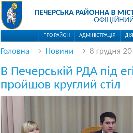
ПЕЧЕРСЬКА РАЙОННА В МІС
ОФІЦІЙНИЙ
ПРО РАЙОН
АДМІНІСТРАЦІЯ
ДІ
Головна
→
Новини
→
8 грудня 20
В Печерській РДА під е
пройшов круглий стіл