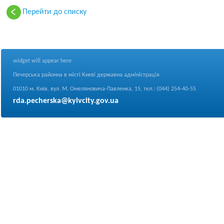
Перейти до списку
widget will appear here
Печерська районна в місті Києві державна адміністрація
01010 м. Київ, вул. М. Омеляновича-Павленка, 15, тел.: (044) 254-40-55
rda.pecherska@kyivcity.gov.ua