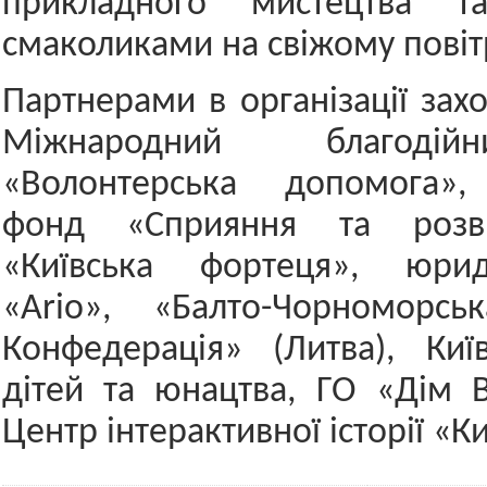
прикладного мистецтва та
смаколиками на свіжому повітр
Партнерами в організації зах
Міжнародний благоді
«Волонтерська допомога»,
фонд «Сприяння та розв
«Київська фортеця», юри
«Ario», «Балто-Чорноморсь
Конфедерація» (Литва), Киї
дітей та юнацтва, ГО «Дім В
Центр інтерактивної історії «К