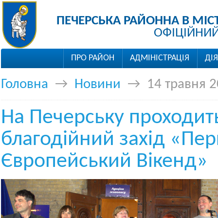
ПЕЧЕРСЬКА РАЙОННА В МІС
ОФІЦІЙНИЙ
ПРО РАЙОН
АДМІНІСТРАЦІЯ
ДІ
Головна
→
Новини
→
14 травня 
На Печерську проходит
благодійний захід «Пе
Європейський Вікенд»