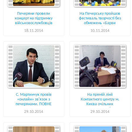
Печеряни провели
На Печерську пройшов
концерт на підтримку
фестиваль творчості без
військовослужбовців
обмежень «Барви
надії»
18.11.2014
10.11.2014
С. Мартинчук провів
На прямій лінії
«онлайн» зв'язок з
Контактного центру м.
печерянами. ПОВНЕ
Києва очільник
ВІДЕО
Печерського району.
29.10.2014
29.10.2014
ВІДЕО.