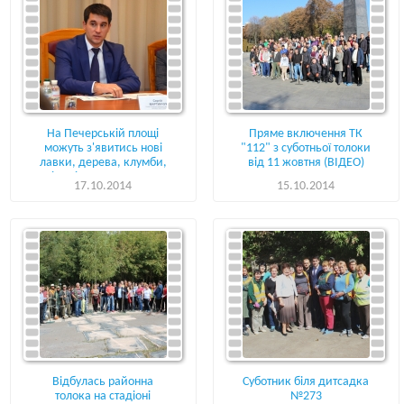
На Печерській площі
Пряме включення ТК
можуть з'явитись нові
"112" з суботньої толоки
лавки, дерева, клумби,
від 11 жовтня (ВІДЕО)
пішохідна зона та арт-
17.10.2014
15.10.2014
простір
Відбулась районна
Cуботник біля дитсадка
толока на стадіоні
№273