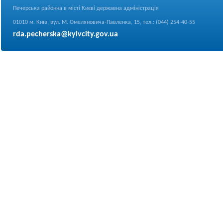
Печерська районна в місті Києві державна адміністрація
01010 м. Київ, вул. М. Омеляновича-Павленка, 15, тел.: (044) 254-40-55
rda.pecherska@kyivcity.gov.ua