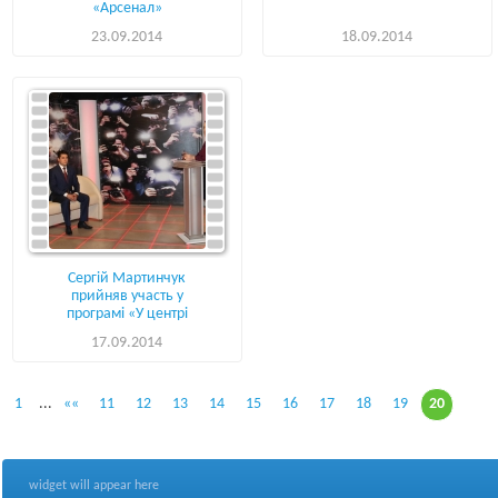
«Арсенал»
23.09.2014
18.09.2014
Сергій Мартинчук
прийняв участь у
програмі «У центрі
уваги»
17.09.2014
1
...
««
11
12
13
14
15
16
17
18
19
20
widget will appear here