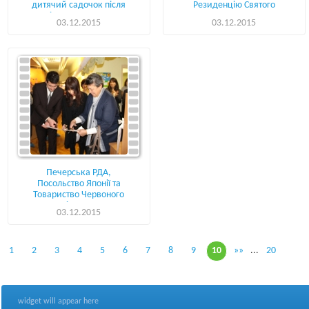
дитячий садочок після
Резиденцію Святого
капітального ремонту
Миколая України
03.12.2015
03.12.2015
Печерська РДА,
Посольство Японії та
Товариство Червоного
Хреста відкрили центр
03.12.2015
підтримки переселенців
з АТО
1
2
3
4
5
6
7
8
9
10
»»
...
20
widget will appear here