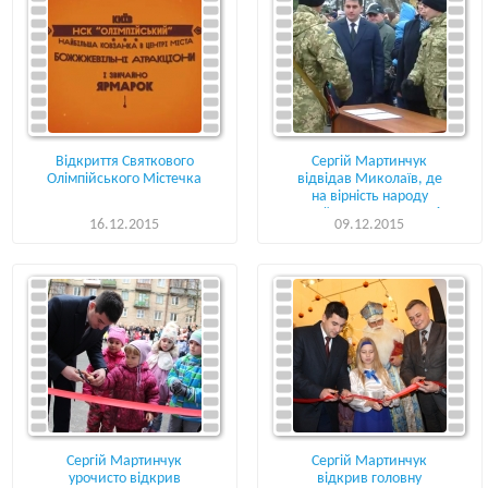
Відкриття Святкового
Сергій Мартинчук
Олімпійського Містечка
відвідав Миколаїв, де
на вірність народу
прийняло присягу 346
16.12.2015
09.12.2015
новобранців
Сергій Мартинчук
Сергій Мартинчук
урочисто відкрив
відкрив головну