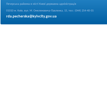
Печерська районна в місті Києві державна адміністрація
01010 м. Київ, вул. М. Омеляновича-Павленка, 15, тел.: (044) 254-40-55
rda.pecherska@kyivcity.gov.ua