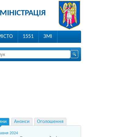
МІНІСТРАЦІЯ
МІСТО
1551
ЗМІ
ини
Анонси
Оголошення
равня 2024