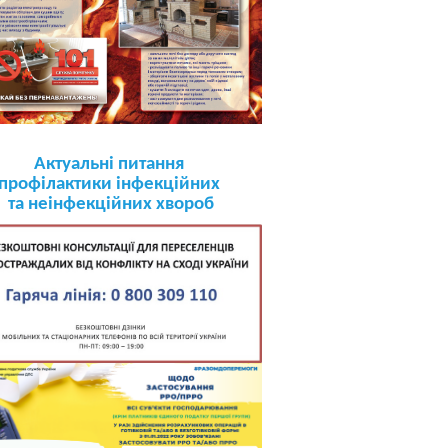
Актуальні питання
профілактики інфекційних
та неінфекційних хвороб