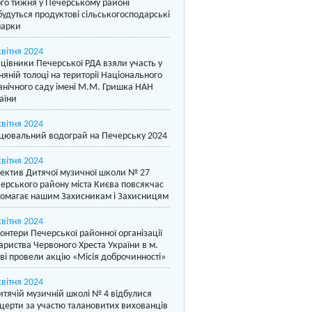
го тижня у Печерському районі
будуться продуктові сільськогосподарські
арки
квітня 2024
цівники Печерської РДА взяли участь у
няній толоці на території Національного
анічного саду імені М.М. Гришка НАН
аїни
квітня 2024
цювальний водограй на Печерську 2024
квітня 2024
ектив Дитячої музичної школи № 27
ерського району міста Києва повсякчас
омагає нашим Захисникам і Захисницям
квітня 2024
онтери Печерської районної організації
ариства Червоного Хреста України в м.
ві провели акцію «Місія доброчинності»
квітня 2024
итячій музичній школі № 4 відбулися
церти за участю талановитих вихованців