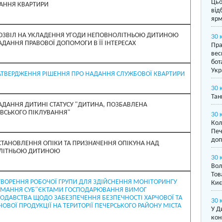
Цьо
АННЯ КВАРТИРИ
від
ярм
ОЗВІЛ НА УКЛАДЕННЯ УГОДИ НЕПОВНОЛІТНЬОЮ ДИТИНОЮ
30 
АДАННЯ ПРАВОВОЇ ДОПОМОГИ В ЇЇ ІНТЕРЕСАХ
Пра
вес
бот
Укр
АТВЕРДЖЕННЯ РІШЕННЯ ПРО НАДАННЯ СЛУЖБОВОЇ КВАРТИРИ
30 
Тан
АДАННЯ ДИТИНІ СТАТУСУ "ДИТИНА, ПОЗБАВЛЕНА
ІВСЬКОГО ПІКЛУВАННЯ"
30 
Кол
Печ
доп
СТАНОВЛЕННЯ ОПІКИ ТА ПРИЗНАЧЕННЯ ОПІКУНА НАД
ЛІТНЬОЮ ДИТИНОЮ
30 
Вол
Тов
ТВОРЕННЯ РОБОЧОЇ ГРУПИ ДЛЯ ЗДІЙСНЕННЯ МОНІТОРИНГУ
Киє
МАННЯ СУБ"ЄКТАМИ ГОСПОДАРЮВАННЯ ВИМОГ
ОДАВСТВА ЩОДО ЗАБЕЗПЕЧЕННЯ БЕЗПЕЧНОСТІ ХАРЧОВОЇ ТА
30 
ЧОВОЇ ПРОДУКЦІЇ НА ТЕРИТОРІЇ ПЕЧЕРСЬКОГО РАЙОНУ МІСТА
У Д
кон