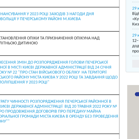
29 
Від
ІНАНСУВАННЯ У 2023 РОЦІ ЗАХОДІВ З НАГОДИ ДНЯ
ВОЛЬЦЯ У ПЕЧЕРСЬКОМУ РАЙОНІ М.КИЄВА
«Ку
Киз
29 
СТАНОВЛЕННЯ ОПІКИ ТА ПРИЗНАЧЕННЯ ОПІКУНА НАД
12–
ЛІТНЬОЮ ДИТИНОЮ
дод
про
НЕСЕННЯ ЗМІН ДО РОЗПОРЯДЖЕННЯ ГОЛОВИ ПЕЧЕРСЬКОЇ
ОЇ В МІСТІ КИЄВІ ДЕРЖАВНОЇ АДМІНІСТРАЦІЇ ВІД 24 СІЧНЯ
ОКУ № 22 "ПРО СТАН ВІЙСЬКОВОГО ОБЛІКУ НА ТЕРИТОРІЇ
СЬКОГО РАЙОНУ МІСТА КИЄВА У 2022 РОЦІ ТА ЗАВДАННЯ ЩОДО
ПОЛІПШЕННЯ У 2023 РОЦІ"
ТРАТУ ЧИННОСТІ РОЗПОРЯДЖЕННЯ ПЕЧЕРСЬКОЇ РАЙОННОЇ В
КИЄВІ ДЕРЖАВНОЇ АДМІНІСТРАЦІЇ ВІД 20 ТРАВНЯ 2022 РОКУ №
ПРО ПРОДОВЖЕННЯ ДОГОВОРІВ ПРО ПЕРЕДАЧУ МАЙНА
ОРІАЛЬНОЇ ГРОМАДИ МІСТА КИЄВА В ОРЕНДУ БЕЗ ПРОВЕДЕННЯ
ОНУ""