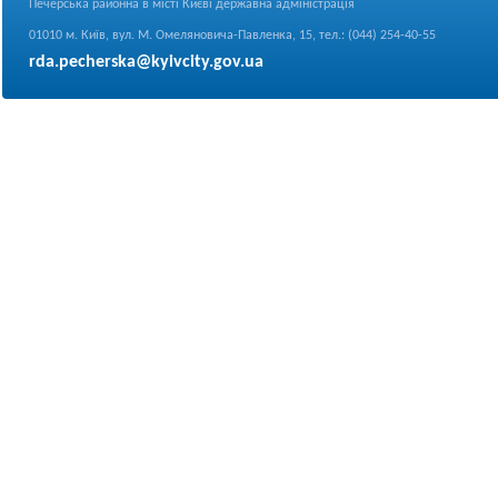
Печерська районна в місті Києві державна адміністрація
01010 м. Київ, вул. М. Омеляновича-Павленка, 15, тел.: (044) 254-40-55
rda.pecherska@kyivcity.gov.ua