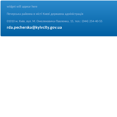
widget will appear here
Печерська районна в місті Києві державна адміністрація
01010 м. Київ, вул. М. Омеляновича-Павленка, 15, тел.: (044) 254-40-55
rda.pecherska@kyivcity.gov.ua