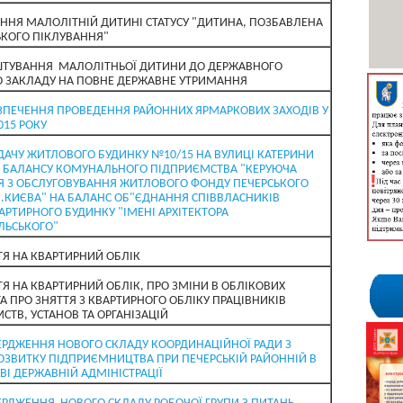
ННЯ МАЛОЛІТНІЙ ДИТИНІ СТАТУСУ "ДИТИНА, ПОЗБАВЛЕНА
ЬКОГО ПІКЛУВАННЯ"
ШТУВАННЯ МАЛОЛІТНЬОЇ ДИТИНИ ДО ДЕРЖАВНОГО
 ЗАКЛАДУ НА ПОВНЕ ДЕРЖАВНЕ УТРИМАННЯ
ЗПЕЧЕННЯ ПРОВЕДЕННЯ РАЙОННИХ ЯРМАРКОВИХ ЗАХОДІВ У
015 РОКУ
ДАЧУ ЖИТЛОВОГО БУДИНКУ №10/15 НА ВУЛИЦІ КАТЕРИНИ
З БАЛАНСУ КОМУНАЛЬНОГО ПІДПРИЄМСТВА "КЕРУЮЧА
 З ОБСЛУГОВУВАННЯ ЖИТЛОВОГО ФОНДУ ПЕЧЕРСЬКОГО
.КИЄВА" НА БАЛАНС ОБ"ЄДНАННЯ СПІВВЛАСНИКІВ
АРТИРНОГО БУДИНКУ "ІМЕНІ АРХІТЕКТОРА
ЛЬСЬКОГО"
ТЯ НА КВАРТИРНИЙ ОБЛІК
ТЯ НА КВАРТИРНИЙ ОБЛІК, ПРО ЗМІНИ В ОБЛІКОВИХ
ТА ПРО ЗНЯТТЯ З КВАРТИРНОГО ОБЛІКУ ПРАЦІВНИКІВ
СТВ, УСТАНОВ ТА ОРГАНІЗАЦІЙ
ЕРДЖЕННЯ НОВОГО СКЛАДУ КООРДИНАЦІЙНОЇ РАДИ З
ОЗВИТКУ ПІДПРИЄМНИЦТВА ПРИ ПЕЧЕРСЬКІЙ РАЙОННІЙ В
ВІ ДЕРЖАВНІЙ АДМІНІСТРАЦІЇ