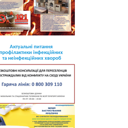
Актуальні питання
профілактики інфекційних
та неінфекційних хвороб