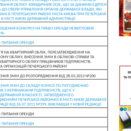
ЕРДЖЕННЯ НОВОГО СКЛАДУ РОБОЧОЇ ГРУПИ З ПИТАНЬ
ВАННЯ ОБЛІКУ ЮРИДИЧНИХ ОСІБ, ЩО ЗА ДАНИМИ ЄДРПОУ
 ДО СФЕРИ УПРАВЛІННЯ ОРГАНІВ ДЕРЖАВНОЇ ВЛАДИ, ЯКІ
АНІ В ПЕЧЕРСЬКОМУ РАЙОНІ МІСТА КИЄВА ПРИ ПЕЧЕРСЬКІЙ
 В МІСТІ КИЄВІ ДЕРЖАВНІЙ АДМІНІСТРАЦІЇ
ОШЕННЯ КОНКУРСУ НА ПРАВО ОРЕНДИ НЕЖИТЛОВИХ
НЬ
І ПИТАННЯ ОРЕНДИ
ТЯ НА КВАРТИРНИЙ ОБЛІК, ПЕРЕЗАТВЕРДЖЕННЯ НА
ОМУ ОБЛІКУ, ВНЕСЕННЯ ЗМІН В ОБЛІКОВІ СПРАВИ ТА
 КВАРТИРНОГО ОБЛІКУ ПРАЦІВНИКІВ ПІДПРИЄМСТВ,
ТА ОРГАНІЗАЦІЙ ПЕЧЕРСЬКОГО РАЙОНУ
ЕННЯ ЗМІН ДО РОЗПОРЯДЖЕННЯ ВІД 28.03.2013 №200
ЕННЯ ЗМІН ДО СКЛАДУ КОМІСІЇ ПО ПОГОДЖЕННЮ
ІВ З КЕРІВНИКАМИ ПІДПРИЄМСТВ, ЩО Є У
ДЕРЖАВНІЙ ВЛАСНОСТІ, ЗАТВЕРДЖЕНОГО
ЖЕННЯМ ПЕЧЕРСЬКОЇ РАЙОННОЇ В МІСТІ КИЄВІ ДЕРЖАВНОЇ
АЦІЇ ВІД 26.07.2011 №399, ВИКЛАВШИ У НОВІЙ РЕДАКЦІЇ
І ПИТАННЯ ОРЕНДИ
І ПИТАННЯ ОРЕНДИ