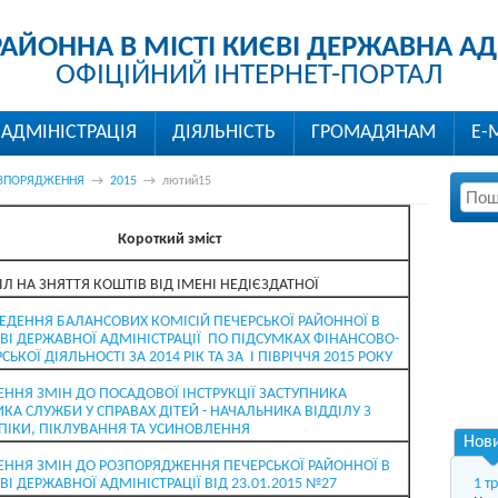
РАЙОННА В МІСТІ КИЄВІ ДЕРЖАВНА АД
ОФІЦІЙНИЙ ІНТЕРНЕТ-ПОРТАЛ
АДМІНІСТРАЦІЯ
ДІЯЛЬНІСТЬ
ГРОМАДЯНАМ
Е-
ЗПОРЯДЖЕННЯ
→
2015
→
лютий15
Короткий зміст
ІЛ НА ЗНЯТТЯ КОШТІВ ВІД ІМЕНІ НЕДІЄЗДАТНОЇ
ЕДЕННЯ БАЛАНСОВИХ КОМІСІЙ ПЕЧЕРСЬКОЇ РАЙОННОЇ В
ЄВІ ДЕРЖАВНОЇ АДМІНІСТРАЦІЇ ПО ПІДСУМКАХ ФІНАНСОВО-
ЬКОЇ ДІЯЛЬНОСТІ ЗА 2014 РІК ТА ЗА І ПІВРІЧЧЯ 2015 РОКУ
ЕННЯ ЗМІН ДО ПОСАДОВОЇ ІНСТРУКЦІЇ ЗАСТУПНИКА
КА СЛУЖБИ У СПРАВАХ ДІТЕЙ - НАЧАЛЬНИКА ВІДДІЛУ З
ПІКИ, ПІКЛУВАННЯ ТА УСИНОВЛЕННЯ
Нов
ЕННЯ ЗМІН ДО РОЗПОРЯДЖЕННЯ ПЕЧЕРСЬКОЇ РАЙОННОЇ В
ВІ ДЕРЖАВНОЇ АДМІНІСТРАЦІЇ ВІД 23.01.2015 №27
1 т