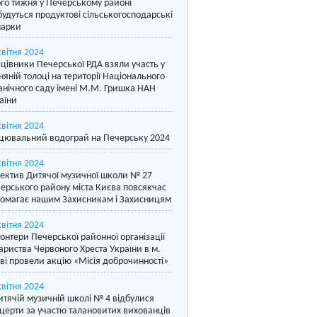
го тижня у Печерському районі
будуться продуктові сільськогосподарські
арки
квітня 2024
цівники Печерської РДА взяли участь у
няній толоці на території Національного
анічного саду імені М.М. Гришка НАН
аїни
квітня 2024
цювальний водограй на Печерську 2024
квітня 2024
ектив Дитячої музичної школи № 27
ерського району міста Києва повсякчас
омагає нашим Захисникам і Захисницям
квітня 2024
онтери Печерської районної організації
ариства Червоного Хреста України в м.
ві провели акцію «Місія доброчинності»
квітня 2024
итячій музичній школі № 4 відбулися
церти за участю талановитих вихованців