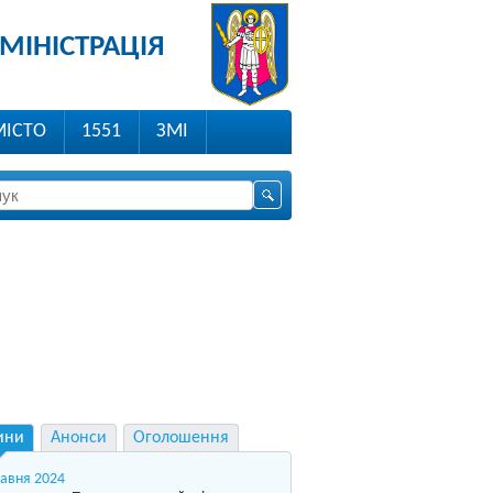
МІНІСТРАЦІЯ
МІСТО
1551
ЗМІ
ини
Анонси
Оголошення
равня 2024