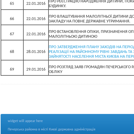
ПРО РЕЄСТРАЦІЮ НАРОДЖЕННЯ ДИТИНИ, ПОК
65
22.01.2016
БУДИНКУ.
ПРО ВЛАШТУВАННЯ МАЛОЛІТНЬОЇ ДИТИНИ Д
66
22.01.2016
ЗАКЛАДУ НА ПОВНЕ ДЕРЖАВНЕ УТРИМАННЯ.
ПРО ВСТАНОВЛЕННЯ ОПІКИ, ПРИЗНАЧЕННЯ ОП
67
22.01.2016
МАЛОЛІТНЬОЮ ДИТИНОЮ
ПРО ЗАТВЕРДЖЕННЯ ПЛАНУ ЗАХОДІВ НА ПЕРІО
68
28.01.2016
РЕАЛІЗАЦІЇ НА РАЙОННОМУ РІВНІ ЗАВДАНЬ ТА
ЗАЙНЯТОСТІ НАСЕЛЕННЯ МІСТА КИЄВА НА ПЕРІ
ПРО РОЗГЛЯД ЗАЯВ ГРОМАДЯН ПЕЧЕРСЬКОГО 
69
29.01.2016
ОБЛІКУ
widget will appear here
Печерська районна в місті Києві державна адміністрація