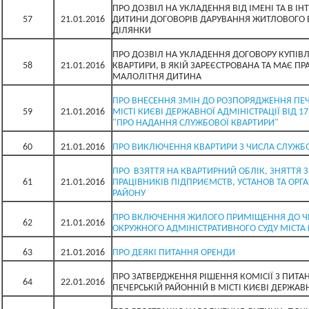
ПРО ДОЗВІЛ НА УКЛАДЕННЯ ВІД ІМЕНІ ТА В І
57
21.01.2016
ДИТИНИ ДОГОВОРІВ ДАРУВАННЯ ЖИТЛОВОГО 
ДІЛЯНКИ
ПРО ДОЗВІЛ НА УКЛАДЕННЯ ДОГОВОРУ КУПІВ
58
21.01.2016
КВАРТИРИ, В ЯКІЙ ЗАРЕЄСТРОВАНА ТА МАЄ П
МАЛОЛІТНЯ ДИТИНА
ПРО ВНЕСЕННЯ ЗМІН ДО РОЗПОРЯДЖЕННЯ ПЕЧ
59
21.01.2016
МІСТІ КИЄВІ ДЕРЖАВНОЇ АДМІНІСТРАЦІЇ ВІД 17
"ПРО НАДАННЯ СЛУЖБОВОЇ КВАРТИРИ"
60
21.01.2016
ПРО ВИКЛЮЧЕННЯ КВАРТИРИ З ЧИСЛА СЛУЖБ
ПРО ВЗЯТТЯ НА КВАРТИРНИЙ ОБЛІК, ЗНЯТТЯ 
61
21.01.2016
ПРАЦІВНИКІВ ПІДПРИЄМСТВ, УСТАНОВ ТА ОРГА
РАЙОНУ
ПРО ВКЛЮЧЕННЯ ЖИЛОГО ПРИМІЩЕННЯ ДО Ч
62
21.01.2016
ОКРУЖНОГО АДМІНІСТРАТИВНОГО СУДУ МІСТА
63
21.01.2016
ПРО ДЕЯКІ ПИТАННЯ ОРЕНДИ
ПРО ЗАТВЕРДЖЕННЯ РІШЕННЯ КОМІСІЇ З ПИТАН
64
22.01.2016
ПЕЧЕРСЬКІЙ РАЙОННІЙ В МІСТІ КИЄВІ ДЕРЖАВН