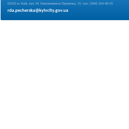
01010 м. Київ, вул. М. Омеляновича-Павленка, 15, тел.: (044) 254-40-55
rda.pecherska@kyivcity.gov.ua