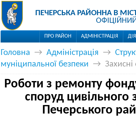
ПЕЧЕРСЬКА РАЙОННА В МІС
ОФІЦІЙНИЙ
ПРО РАЙОН
АДМІНІСТРАЦІЯ
ДІ
Головна
→
Адміністрація
→
Струк
муніципальної безпеки
→
Захисні
Роботи з ремонту фонд
споруд цивільного 
Печерського ра