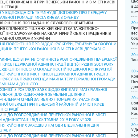
Цьо
ЦЮ ПРОЖИВАННЯ ПРИ ПЕЧЕРСЬКІЙ РАЙОННІЙ В МІСТІ КИЄВІ
від
НІСТРАЦІЇ
ярм
У ВІДПОВІДНІСТЬ ТЕРМІНУ ДІЇ ДОГОВОРУ ПРО ПЕРЕДАЧУ
АЛЬНОЇ ГРОМАДИ МІСТА КИЄВА В ОРЕНДУ
30 
Я РІШЕННЯ ПРО НАДАННЯ СЛУЖБОВОЇ КВАРТИРИ
Пра
НЯ СПІЛЬНОГО РІШЕННЯ КЕРІВНИЦТВА ТА ЖИТЛОВО-
вес
СІЇ ПРО ЗАРАХУВАННЯ НА КВАРТИРНИЙ ОБЛІК ПРАЦІВНИКІВ
ЖАВНОЇ ОХОРОНИ УКРАЇНИ
бот
Укр
НЯ ПОЛОЖЕННЯ ПРО ВІДДІЛ КУЛЬТУРИ, ТУРИЗМУ ТА ОХОРОНИ
ДЩИНИ ПЕЧЕРСЬКОЇ РАЙОННОЇ В МІСТІ КИЄВІ ДЕРЖАВНОЇ
30 
АКИМ, ЩО ВТРАТИЛО ЧИННІСТЬ РОЗПОРЯДЖЕННЯ ПЕЧЕРСЬКОЇ
Тан
І КИЄВІ ДЕРЖАВНОЇ АДМІНІСТРАЦІЇ ВІД 18 ГРУДНЯ 2014 РОКУ
ВЕРДЖЕННЯ НОВОГО СКЛАДУ ПОСТІЙНО ДІЮЧОЇ КОНКУРСНОЇ
30 
КОЇ РАЙОННОЇ В МІСТІ КИЄВІ ДЕРЖАВНОЇ АДМІНІСТРАЦІЇ З
Кол
КУРСУ НА ПРАВО ОРЕНДИ МАЙНА ТЕРИТОРІАЛЬНОЇ ГРОМАДИ
Печ
З ЗМІНАМИ ДО НЬОГО
доп
КОМІСІЇ З РОЗГЛЯДУ ЗАЯВ ЩОДО ВИПЛАТИ МАТЕРІАЛЬНОЇ
АЛЕЖНІ ДЛЯ ОДЕРЖАННЯ ЗЕМЕЛЬНІ ДІЛЯНКИ
30 
 ЧЛЕНАМ СІМЕЙ ЗАГИБЛИХ (ПОМЕРЛИХ) УЧАСНИКІВ
Вол
ОЇ ОПЕРАЦІЇ ПРИ ПЕЧЕРСЬКІЙ РАЙОННІЙ В МІСТІ КИЄВІ
Тов
НІСТРАЦІЇ
Киє
МІН ДО РОЗПОРЯДЖЕННЯ ПЕЧЕРСЬКОЇ РАЙОННОЇ В МІСТІ
 АДМІНІСТРАЦІЇ ВІД 08 ТРАВНЯ 2019 РОКУ № 328
30 
НЯ РАЙОННИХ ЗАХОДІВ З НАГОДИ ВІДЗНАЧЕННЯ ДНЯ
У Д
СЛАВИ
кон
МІН ДО РОЗПОРЯДЖЕННЯ ПЕЧЕРСЬКОЇ РАЙОННОЇ В МІСТІ