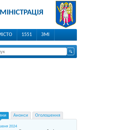
МІНІСТРАЦІЯ
МІСТО
1551
ЗМІ
ини
Анонси
Оголошення
равня 2024