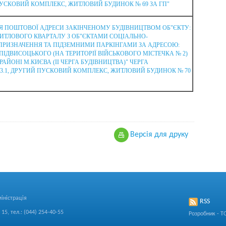
 ПУСКОВИЙ КОМПЛЕКС, ЖИТЛОВИЙ БУДИНОК № 69 ЗА ГП"
 ПОШТОВОЇ АДРЕСИ ЗАКІНЧЕНОМУ БУДІВНИЦТВОМ ОБ"ЄКТУ:
ИТЛОВОГО КВАРТАЛУ З ОБ"ЄКТАМИ СОЦІАЛЬНО-
РИЗНАЧЕННЯ ТА ПІДЗЕМНИМИ ПАРКІНГАМИ ЗА АДРЕСОЮ:
ПІДВИСОЦЬКОГО (НА ТЕРИТОРІЇ ВІЙСЬКОВОГО МІСТЕЧКА № 2)
АЙОНІ М.КИЄВА (ІІ ЧЕРГА БУДІВНИЦТВА)" ЧЕРГА
3.3.1, ДРУГИЙ ПУСКОВИЙ КОМПЛЕКС, ЖИТЛОВИЙ БУДИНОК № 70
Версiя для друку
іністрація
RSS
15, тел.: (044) 254-40-55
Розробник - Т