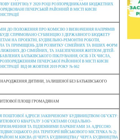
ЛОВУ ЕНЕРГІЮ) У 2020 РОЦІ РОЗПОРЯДНИКАМИ БЮДЖЕТНИХ
ПОРЯДКОВАНІ ПЕЧЕРСЬКІЙ РАЙОННІЙ В МІСТІ КИЄВІ
НІСТРАЦІЇ
МІН ДО ПОЛОЖЕННЯ ПРО КОМІСІЮ З ВИЗНАЧЕННЯ НАПРЯМІВ
КІ БУДЕ СПРЯМОВАНО СУБВЕНЦІЮ З ДЕРЖАВНОГО БЮДЖЕТУ
ТАМ НА ПРОЕКТНІ, БУДІВЕЛЬНО-РЕМОНТНІ РОБОТИ,
А ТА ПРИМІЩЕНЬ ДЛЯ РОЗВИТКУ СІМЕЙНИХ ТА ІНШИХ ФОРМ
ЛИЖЕНИХ ДО СІМЕЙНИХ, ТА ЗАБЕЗПЕЧЕННЯ ЖИТЛОМ ДІТЕЙ-
ОЗБАВЛЕНИХ БАТЬКІВСЬКОГО ПІКЛУВАННЯ, ОСІБ З ЇХ ЧИСЛА,
РОЗПОРЯДЖЕННЯМ ПЕЧЕРСЬКОЇ РАЙОННОЇ В МІСТІ КИЄВІ
НІСТРАЦІЇ
ВІД 08 ЖОВТНЯ 2019 РОКУ № 662
 НАРОДЖЕННЯ ДИТИНИ, ЗАЛИШЕНОЇ БЕЗ БАТЬКІВСЬКОГО
ИТЛОВОЇ ПЛОЩІ ГРОМАДЯНАМ
 ПОШТОВОЇ АДРЕСИ ЗАКІНЧЕНОМУ БУДІВНИЦТВОМ ОБ"ЄКТУ:
ИТЛОВОГО КВАРТАЛУ З ОБ"ЄКТАМИ СОЦІАЛЬНО-
РИЗНАЧЕННЯ ТА ПІДЗЕМНИМИ ПАРКІНГАМИ ЗА АДРЕСОЮ:
ПІДВИСОЦЬКОГО (НА ТЕРИТОРІЇ ВІЙСЬКОВОГО МІСТЕЧКА № 2)
АЙОНІ М.КИЄВА (ІІ ЧЕРГА БУДІВНИЦТВА)" ЧЕРГА БУДВНИЦТВА