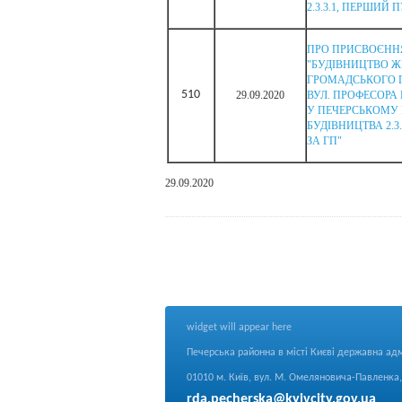
2.3.3.1, ПЕРШИЙ
ПРО ПРИСВОЄННЯ
"БУДІВНИЦТВО Ж
ГРОМАДСЬКОГО П
510
29.09.2020
ВУЛ. ПРОФЕСОРА 
У ПЕЧЕРСЬКОМУ Р
БУДІВНИЦТВА 2.
ЗА ГП"
29.09.2020
widget will appear here
Печерська районна в місті Києві державна адм
01010 м. Київ, вул. М. Омеляновича-Павленка, 
rda.pecherska@kyivcity.gov.ua