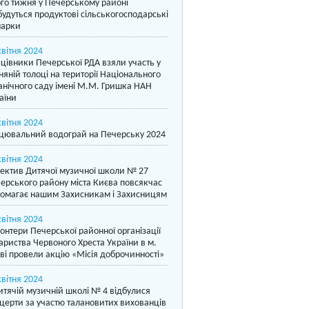
го тижня у Печерському районі
будуться продуктові сільськогосподарські
арки
квітня 2024
цівники Печерської РДА взяли участь у
няній толоці на території Національного
анічного саду імені М.М. Гришка НАН
аїни
квітня 2024
цювальний водограй на Печерську 2024
квітня 2024
ектив Дитячої музичної школи № 27
ерського району міста Києва повсякчас
омагає нашим Захисникам і Захисницям
квітня 2024
онтери Печерської районної організації
ариства Червоного Хреста України в м.
ві провели акцію «Місія доброчинності»
квітня 2024
итячій музичній школі № 4 відбулися
церти за участю талановитих вихованців