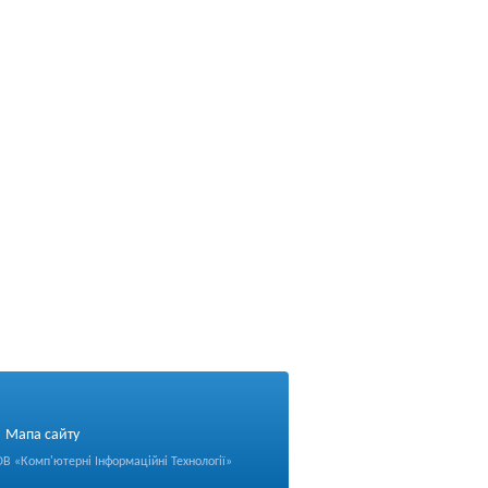
Мапа сайту
ОВ «
Комп'ютерні Інформаційні Технології
»