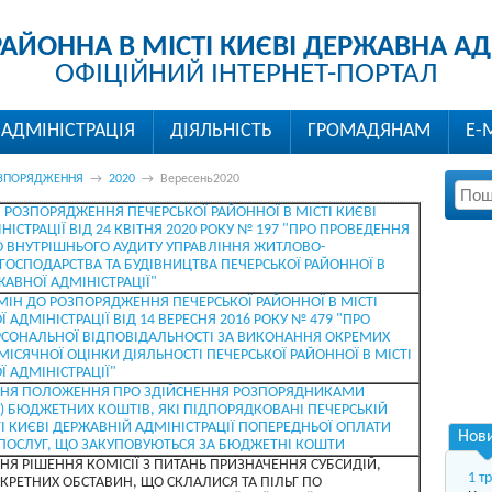
РАЙОННА В МІСТІ КИЄВІ ДЕРЖАВНА АД
ОФІЦІЙНИЙ ІНТЕРНЕТ-ПОРТАЛ
АДМІНІСТРАЦІЯ
ДІЯЛЬНІСТЬ
ГРОМАДЯНАМ
Е-
ЗПОРЯДЖЕННЯ
→
2020
→
Вересень2020
 РОЗПОРЯДЖЕННЯ ПЕЧЕРСЬКОЇ РАЙОННОЇ В МІСТІ КИЄВІ
ІСТРАЦІЇ ВІД 24 КВІТНЯ 2020 РОКУ № 197 "ПРО ПРОВЕДЕННЯ
ВНУТРІШНЬОГО АУДИТУ УПРАВЛІННЯ ЖИТЛОВО-
ОСПОДАРСТВА ТА БУДІВНИЦТВА ПЕЧЕРСЬКОЇ РАЙОННОЇ В
ЖАВНОЇ АДМІНІСТРАЦІЇ"
МІН ДО РОЗПОРЯДЖЕННЯ ПЕЧЕРСЬКОЇ РАЙОННОЇ В МІСТІ
 АДМІНІСТРАЦІЇ ВІД 14 ВЕРЕСНЯ 2016 РОКУ № 479 "ПРО
СОНАЛЬНОЇ ВІДПОВІДАЛЬНОСТІ ЗА ВИКОНАННЯ ОКРЕМИХ
ІСЯЧНОЇ ОЦІНКИ ДІЯЛЬНОСТІ ПЕЧЕРСЬКОЇ РАЙОННОЇ В МІСТІ
 АДМІНІСТРАЦІЇ"
ННЯ ПОЛОЖЕННЯ ПРО ЗДІЙСНЕННЯ РОЗПОРЯДНИКАМИ
 БЮДЖЕТНИХ КОШТІВ, ЯКІ ПІДПОРЯДКОВАНІ ПЕЧЕРСЬКІЙ
ТІ КИЄВІ ДЕРЖАВНІЙ АДМІНІСТРАЦІЇ ПОПЕРЕДНЬОЇ ОПЛАТИ
Нов
 І ПОСЛУГ, ЩО ЗАКУПОВУЮТЬСЯ ЗА БЮДЖЕТНІ КОШТИ
НЯ РІШЕННЯ КОМІСІЇ З ПИТАНЬ ПРИЗНАЧЕННЯ СУБСИДІЙ,
1 т
КРЕТНИХ ОБСТАВИН, ЩО СКЛАЛИСЯ ТА ПІЛЬГ ПО