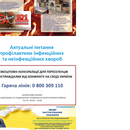
Актуальні питання
профілактики інфекційних
та неінфекційних хвороб