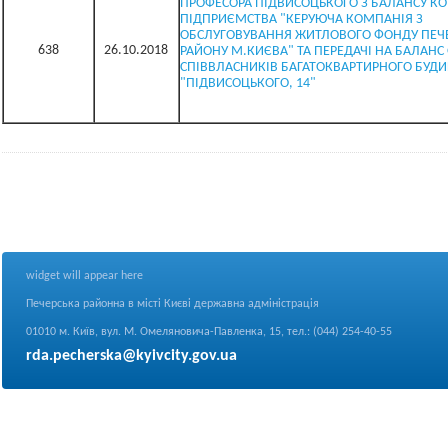
ПРОФЕСОРА ПІДВИСОЦЬКОГО З БАЛАНСУ К
ПІДПРИЄМСТВА "КЕРУЮЧА КОМПАНІЯ З
ОБСЛУГОВУВАННЯ ЖИТЛОВОГО ФОНДУ ПЕЧ
638
26.10.2018
РАЙОНУ М.КИЄВА" ТА ПЕРЕДАЧІ НА БАЛАН
СПІВВЛАСНИКІВ БАГАТОКВАРТИРНОГО БУД
"ПІДВИСОЦЬКОГО, 14"
widget will appear here
Печерська районна в місті Києві державна адміністрація
01010 м. Київ, вул. М. Омеляновича-Павленка, 15, тел.: (044) 254-40-55
rda.pecherska@kyivcity.gov.ua