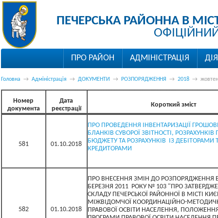
ПЕЧЕРСЬКА РАЙОННА В МІС
ОФІЦІЙНИЙ
ПРО РАЙОН
АДМІНІСТРАЦІЯ
ДІ
Головна
→
Адміністрація
→
ДОКУМЕНТИ
→
РОЗПОРЯДЖЕННЯ
→
2018
→
жовте
Номер
Дата
Короткий зміст
документа
реєстрації
ПРО ПРОВЕДЕННЯ ІНВЕНТАРИЗАЦІЇ ГРОШОВ
БЛАНКІВ СУВОРОЇ ЗВІТНОСТІ, РОЗРАХУНКІВ
БЮДЖЕТУ ТА РОЗРАХУНКІВ ІЗ ДЕБІТОРАМИ 
581
01.10.2018
КРЕДИТОРАМИ
ПРО ВНЕСЕННЯ ЗМІН ДО РОЗПОРЯДЖЕННЯ В
БЕРЕЗНЯ 2011 РОКУ № 103 "ПРО ЗАТВЕРДЖ
СКЛАДУ ПЕЧЕРСЬКОЇ РАЙОННОЇ В МІСТІ КИЄ
МІЖВІДОМЧОЇ КООРДИНАЦІЙНО-МЕТОДИЧН
582
01.10.2018
ПРАВОВОЇ ОСВІТИ НАСЕЛЕННЯ, ПОЛОЖЕННЯ
ПРОГРАМИ ПРАВОВОЇ ОСВІТИ НАСЕЛЕННЯ П