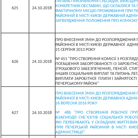
ПИТАНЬ ПРИЗНАЧЕННЯ СУБСИДІЙ, ВИХОДЯЧ
КОНКРЕТНИХ ОБСТАВИН, ЩО СКЛАЛИСЯ ТА П
625
24.10.2018
ФАКТИЧНОМУ МІСЦЮ ПРОЖИВАННЯ ПРИ ПЕ
РАЙОННІЙ В МІСТІ КИЄВІ ДЕРЖАВНІЙ АДМІНІ
ЗАТВЕРДЖЕННЯ ПОЛОЖЕННЯ ПРО КОМІСІЮ
ПРО ВНЕСЕННЯ ЗМІН ДО РОЗПОРЯДЖЕННЯ 
РАЙОННОЇ В МІСТІ КИЄВІ ДЕРЖАВНОЇ АДМІН
21 СЕРПНЯ 2013 РОКУ
№ 451 "ПРО СТВОРЕННЯ КОМІСІЇ З РОЗГЛЯД
626
24.10.2018
ПОГАШЕННЯ ЗАБОРГОВАНОСТІ ІЗ ЗАРОБІТНО
(ГРОШОВОГО ЗАБЕЗПЕЧЕННЯ), ПЕНСІЙ, СТИ
ІНШИХ СОЦІАЛЬНИХ ВИПЛАТ ТА ПИТАНЬ ЛЕГ
ВИПЛАТИ ЗАРОБІТНОЇ ПЛАТИ І ЗАЙНЯТОСТІ
ПЕЧЕРСЬКОМУ РАЙОНІ"
ПРО ВНЕСЕННЯ ЗМІН ДО РОЗПОРЯДЖЕННЯ 
РАЙОННОЇ В МІСТІ КИЄВІ ДЕРЖАВНОЇ АДМІНІ
16 ВЕРЕСНЯ 2016 РОКУ
№ 486 "ПРО СТВОРЕННЯ РОБОЧОЇ ГРУ
627
24.10.2018
ВЗАЄМОДІЇ СУБ"ЄКТІВ СОЦІАЛЬНОЇ РОБОТ
ЯКІ ПЕРЕБУВАЮТЬ У СКЛАДНИХ ЖИТТЄВИХ
ПРИ ПЕЧЕРСЬКІЙ РАЙОННІЙ В МІСТІ КИЄ
АДМІНІСТРАЦІЇ"